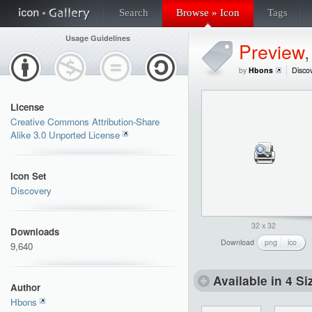
Search
Browse » Icon
Tags
Usage Guidelines
Preview
by
Hbons
Disco
License
Creative Commons Attribution-Share
Alike 3.0 Unported License
Icon Set
Discovery
32 x 32
Downloads
Download
png
ico
9,640
Available in 4 Si
Author
Hbons