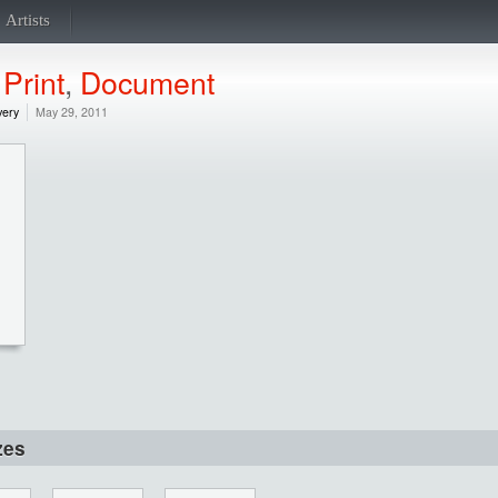
Artists
,
Print
,
Document
very
May 29, 2011
zes