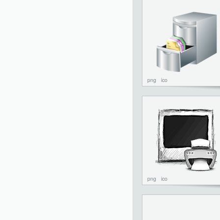
png
ico
png
ico