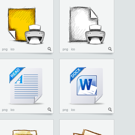
png
ico
png
ico
png
ico
png
ico