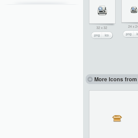
24 x 2
32 x 32
png
i
png
ico
More Icons from 