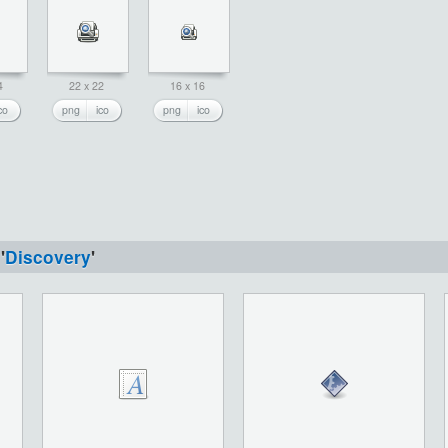
4
22 x 22
16 x 16
co
png
ico
png
ico
'
Discovery
'