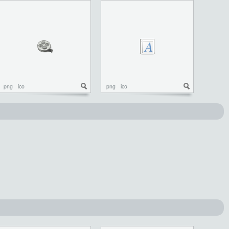
png
ico
png
ico