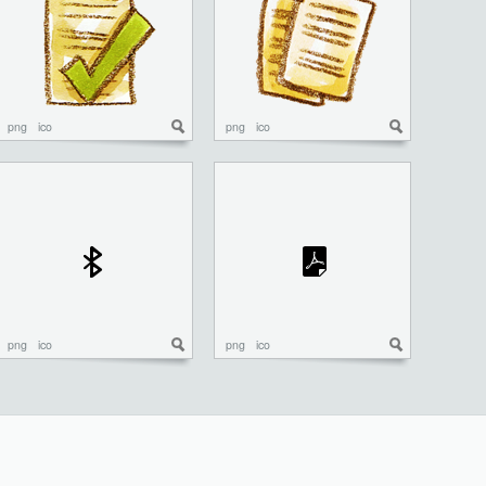
png
ico
png
ico
png
ico
png
ico