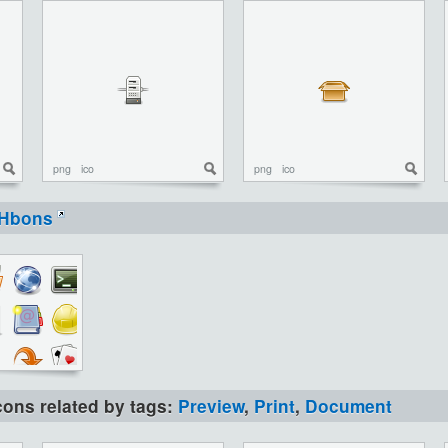
png
ico
png
ico
Hbons
icons related by tags:
Preview
,
Print
,
Document