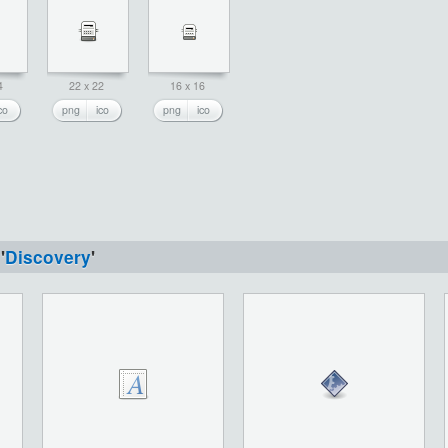
4
22 x 22
16 x 16
co
png
ico
png
ico
'
Discovery
'