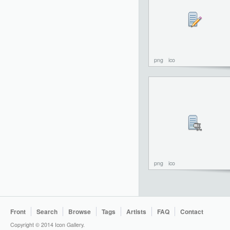
png
ico
png
ico
Front
Search
Browse
Tags
Artists
FAQ
Contact
Copyright © 2014 Icon Gallery.