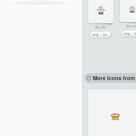
24 x 2
32 x 32
png
i
png
ico
More Icons from 