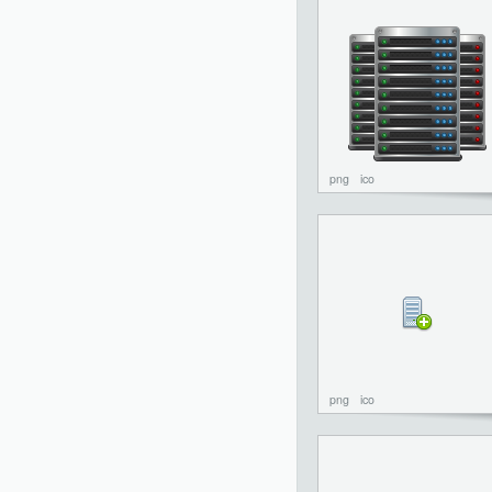
png
ico
png
ico