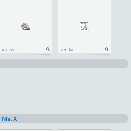
png
ico
png
ico
,
Nfs
,
X