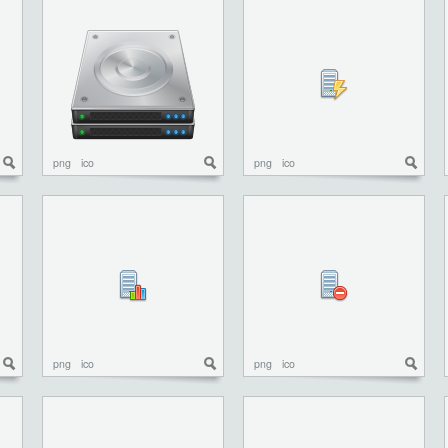
png
ico
png
ico
png
ico
png
ico