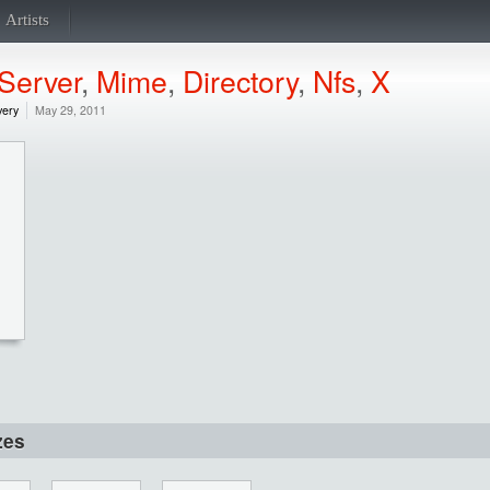
Artists
Server
,
Mime
,
Directory
,
Nfs
,
X
very
May 29, 2011
zes