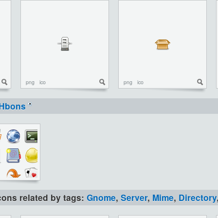
png
ico
png
ico
Hbons
icons related by tags:
Gnome
,
Server
,
Mime
,
Directory