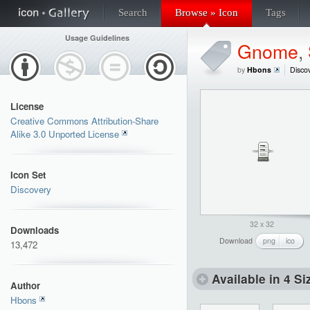
Search
Browse » Icon
Tags
Usage Guidelines
Gnome
,
by
Hbons
Disco
License
Creative Commons Attribution-Share
Alike 3.0 Unported License
Icon Set
Discovery
32 x 32
Downloads
Download
png
ico
13,472
Available in 4 Si
Author
Hbons