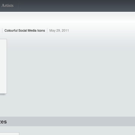
Artists
Colourful Social Media Icons
May 29, 2011
zes