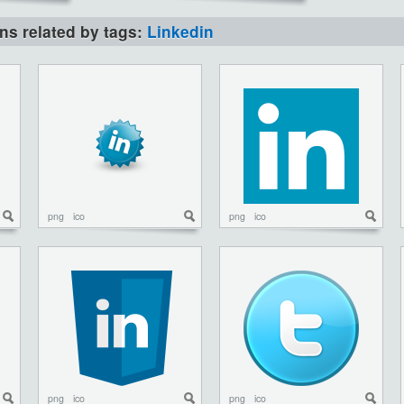
ons related by tags:
Linkedin
png
ico
png
ico
png
ico
png
ico