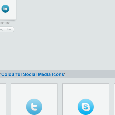
32 x 32
png
ico
'
Colourful Social Media Icons
'