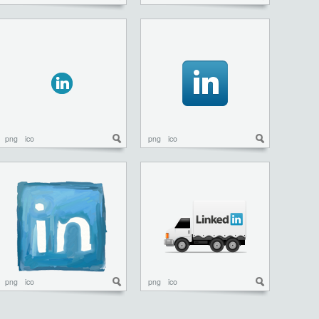
png
ico
png
ico
png
ico
png
ico