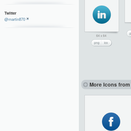
Twitter
@martin870
64 x 64
png
ico
More Icons from 