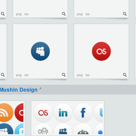
png
ico
png
ico
png
ico
png
ico
Mushin Design