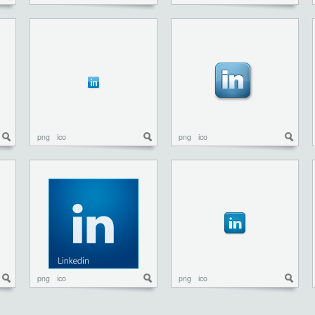
png
ico
png
ico
png
ico
png
ico