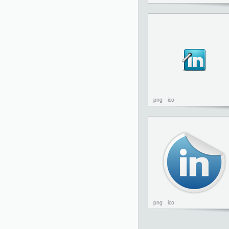
png
ico
png
ico