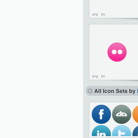
png
ico
png
ico
All Icon Sets by