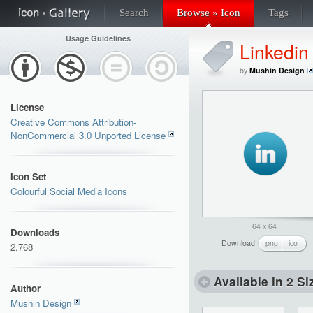
Search
Browse » Icon
Tags
Usage Guidelines
Linkedin
by
Mushin Design
License
Creative Commons Attribution-
NonCommercial 3.0 Unported License
Icon Set
Colourful Social Media Icons
64 x 64
Downloads
Download
png
ico
2,768
Available in 2 Si
Author
Mushin Design