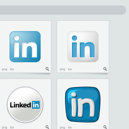
png
ico
png
ico
png
ico
png
ico