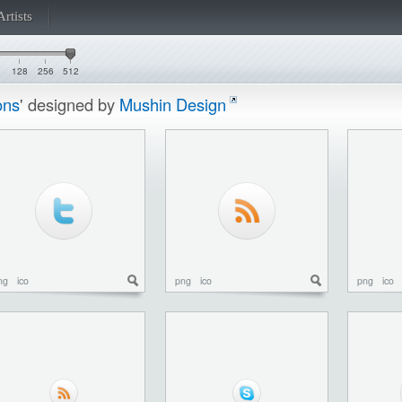
Artists
128
256
512
ons
' designed by
Mushin Design
ng
ico
png
ico
png
ico