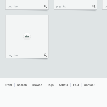
png
ico
png
ico
p
png
ico
Front
Search
Browse
Tags
Artists
FAQ
Contact