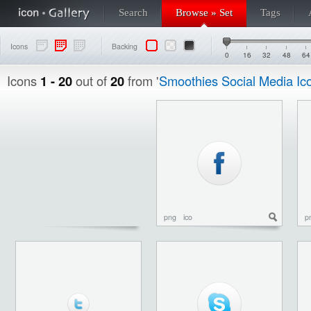
Search
Browse » Set
Tags
Icons
Backing
0
16
32
48
64
Icons
1 - 20
out of
20
from '
Smoothies Social Media Ic
png
ico
p