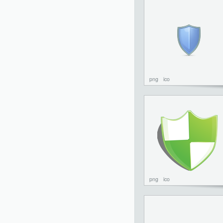
png
ico
png
ico