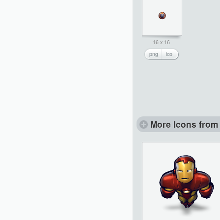
16 x 16
png
ico
More Icons from 