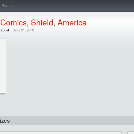
Artists
,
Comics
,
Shield
,
America
raBuuf
June 21, 2012
izes