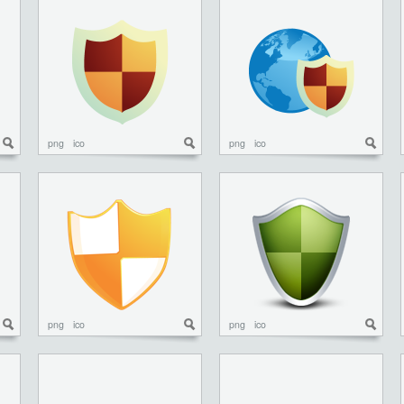
png
ico
png
ico
png
ico
png
ico