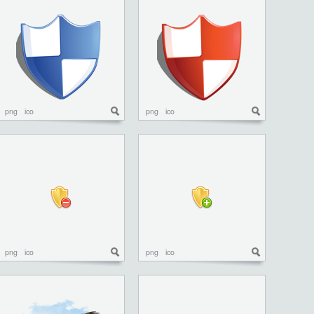
png
ico
png
ico
png
ico
png
ico