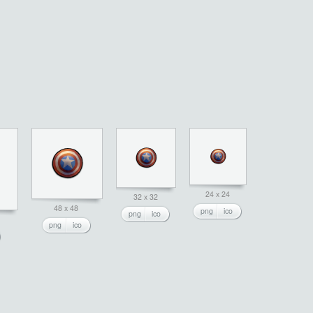
24 x 24
32 x 32
48 x 48
png
ico
png
ico
png
ico