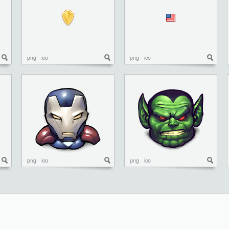
png
ico
png
ico
png
ico
png
ico