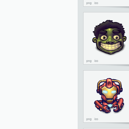
png
ico
png
ico
png
ico