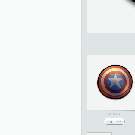
128 x 128
png
ico