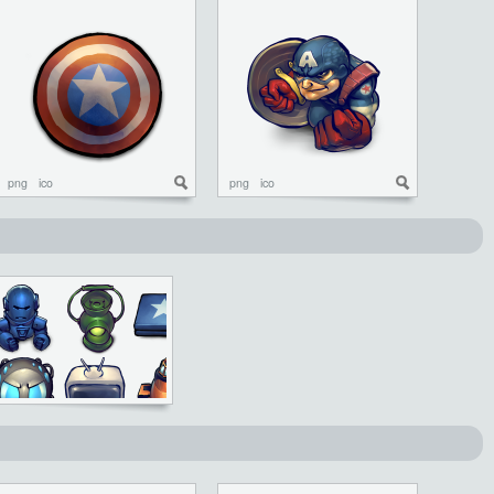
png
ico
png
ico