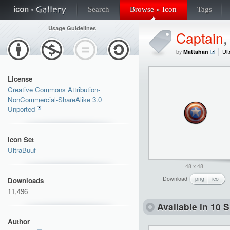
Search
Browse » Icon
Tags
Usage Guidelines
Captain
by
Mattahan
Ult
License
Creative Commons Attribution-
NonCommercial-ShareAlike 3.0
Unported
Icon Set
UltraBuuf
48 x 48
Download
png
ico
Downloads
11,496
Available in 10 S
Author