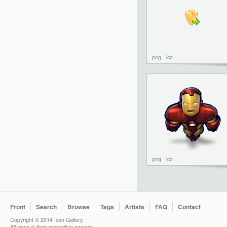
png
ico
png
ico
Front
Search
Browse
Tags
Artists
FAQ
Contact
Copyright © 2014 Icon Gallery.
All icons © their respective owners.