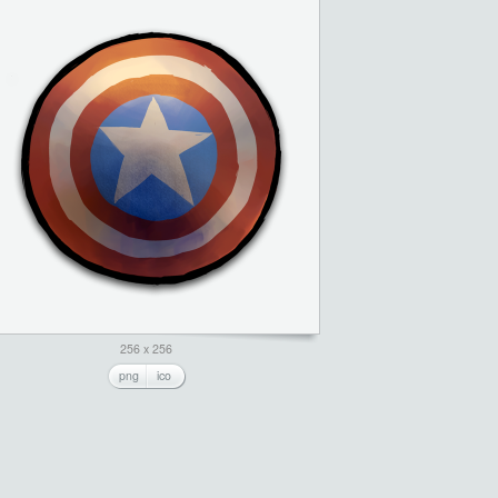
256 x 256
png
ico