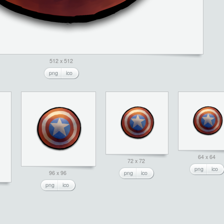
512 x 512
png
ico
64 x 64
72 x 72
png
ico
96 x 96
png
ico
png
ico