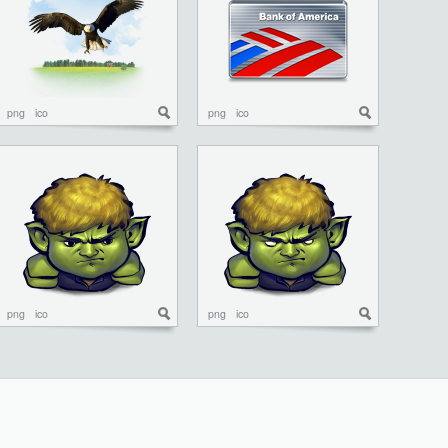
png
ico
png
ico
png
ico
png
ico