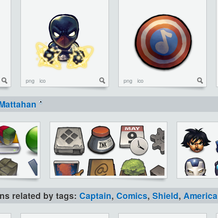
png
ico
png
ico
Mattahan
ons related by tags:
Captain
,
Comics
,
Shield
,
America