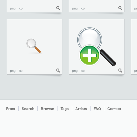
png
ico
png
ico
p
png
ico
png
ico
p
Front
Search
Browse
Tags
Artists
FAQ
Contact