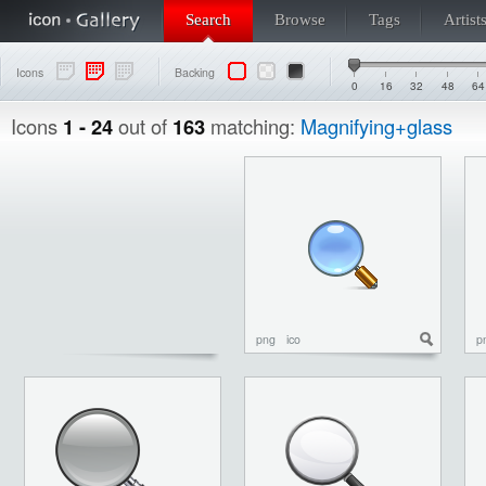
Search
Browse
Tags
Artist
Icons
Backing
0
16
32
48
64
Icons
1 - 24
out of
163
matching:
Magnifying+glass
png
ico
p