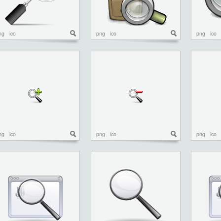
ng
ico
png
ico
png
ico
ng
ico
png
ico
png
ico