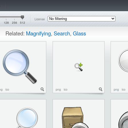
s
License
128
256
512
Related:
Magnifying
,
Search
,
Glass
ng
ico
png
ico
png
ico