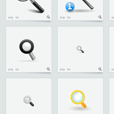
png
ico
png
ico
p
png
ico
png
ico
p