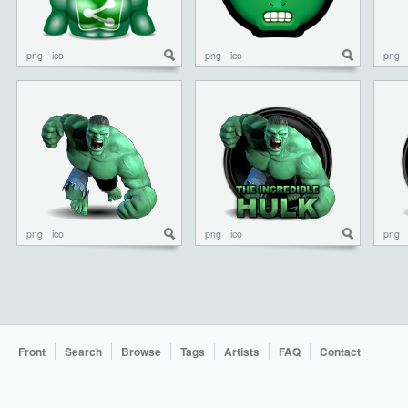
png
ico
png
ico
png
png
ico
png
ico
png
Front
Search
Browse
Tags
Artists
FAQ
Contact