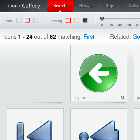
Search
Browse
Tags
Artist
Icons
Backing
0
16
32
48
64
Icons
1 - 24
out of
82
matching:
First
Related:
Go
png
ico
p