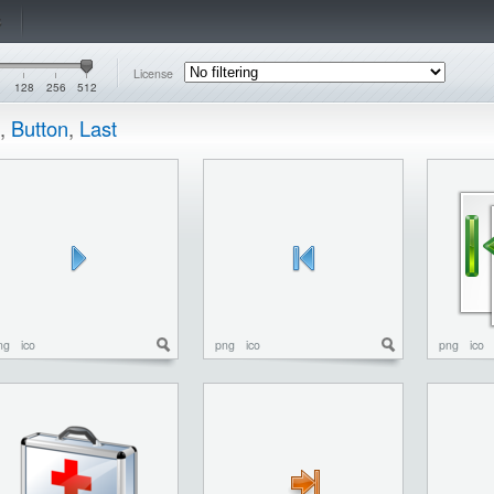
s
License
128
256
512
,
Button
,
Last
ng
ico
png
ico
png
ico