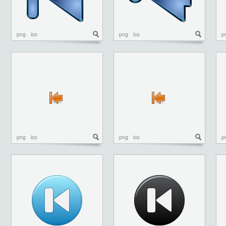
png
ico
png
ico
p
png
ico
png
ico
p