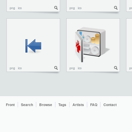
png
ico
png
ico
p
png
ico
png
ico
p
Front
Search
Browse
Tags
Artists
FAQ
Contact