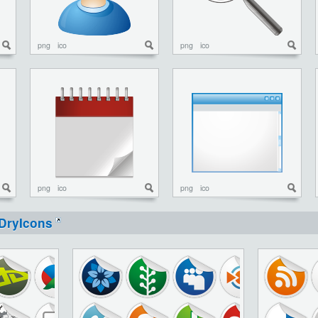
png
ico
png
ico
png
ico
png
ico
DryIcons