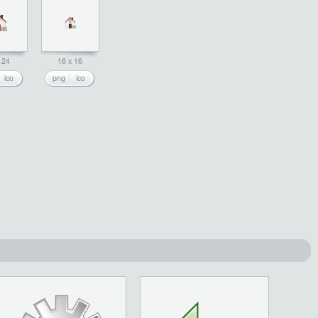
 24
16 x 16
ico
png
ico