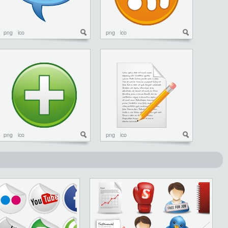
png
ico
png
ico
png
ico
png
ico