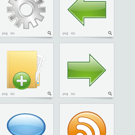
png
ico
png
ico
png
ico
png
ico