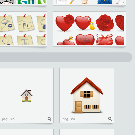
png
ico
png
ico