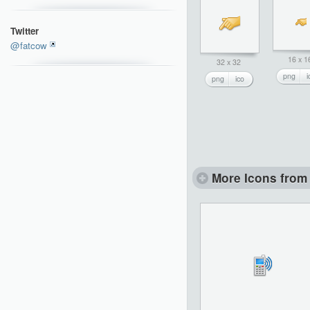
Twitter
@fatcow
16 x 1
32 x 32
png
i
png
ico
More Icons from 