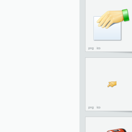
png
ico
png
ico