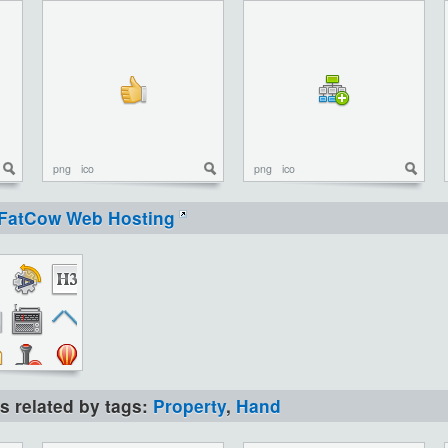
png
ico
png
ico
FatCow Web Hosting
ns related by tags:
Property
,
Hand