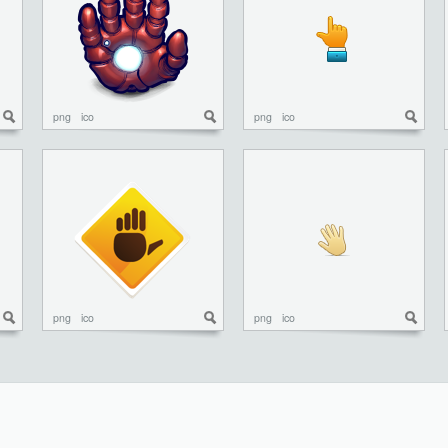
png
ico
png
ico
png
ico
png
ico