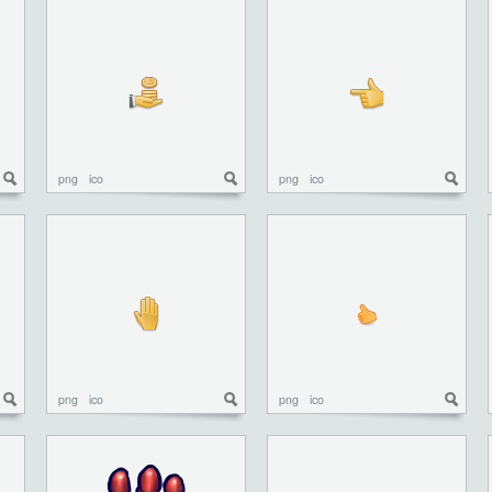
png
ico
png
ico
png
ico
png
ico