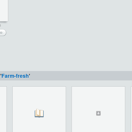
6
co
'
Farm-fresh
'