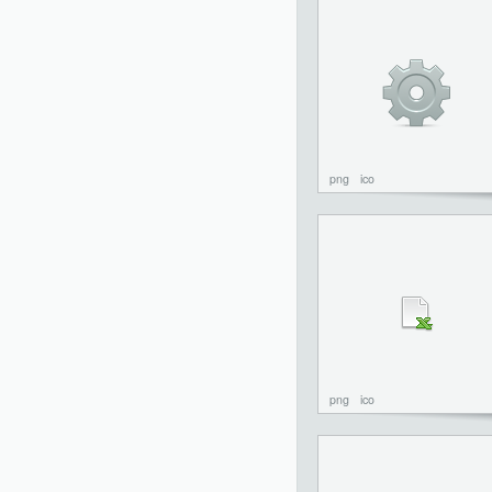
png
ico
png
ico