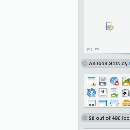
png
ico
All Icon Sets by
20 out of 496 ic