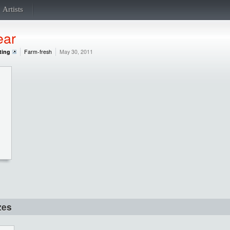
Artists
ear
ting
Farm-fresh
May 30, 2011
zes