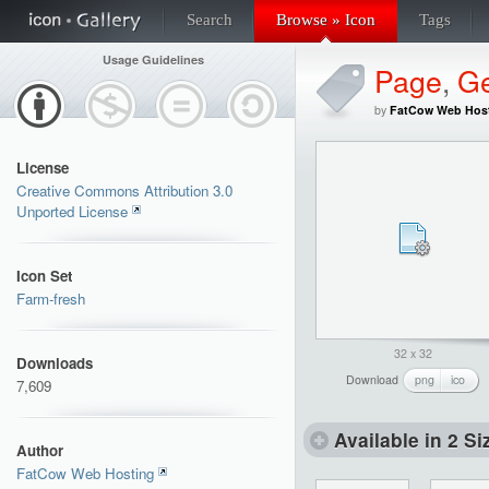
Search
Browse » Icon
Tags
Usage Guidelines
Page
,
G
by
FatCow Web Hos
License
Creative Commons Attribution 3.0
Unported License
Icon Set
Farm-fresh
32 x 32
Downloads
Download
png
ico
7,609
Available in 2 Si
Author
FatCow Web Hosting