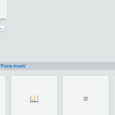
6
co
'
Farm-fresh
'