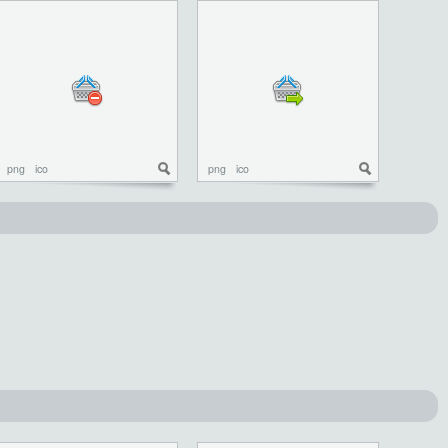
png
ico
png
ico