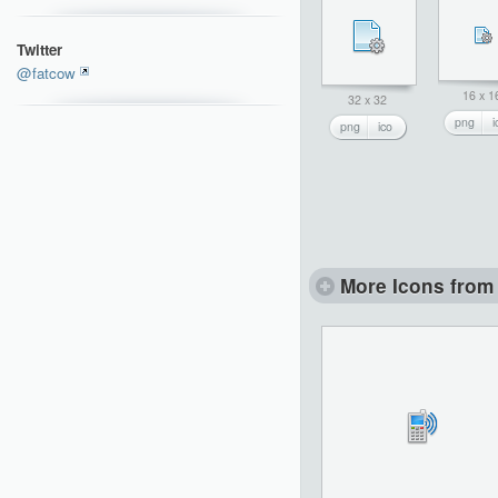
Twitter
@fatcow
16 x 1
32 x 32
png
i
png
ico
More Icons from 