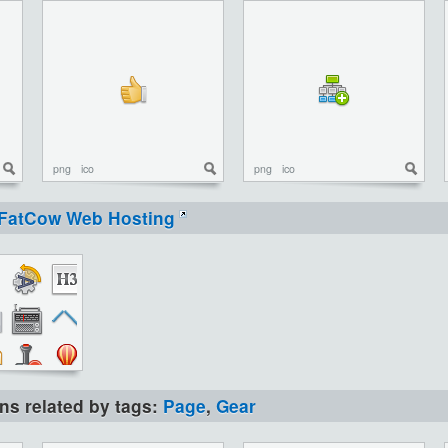
png
ico
png
ico
FatCow Web Hosting
ons related by tags:
Page
,
Gear