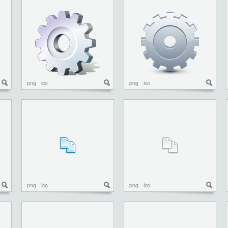
png
ico
png
ico
png
ico
png
ico