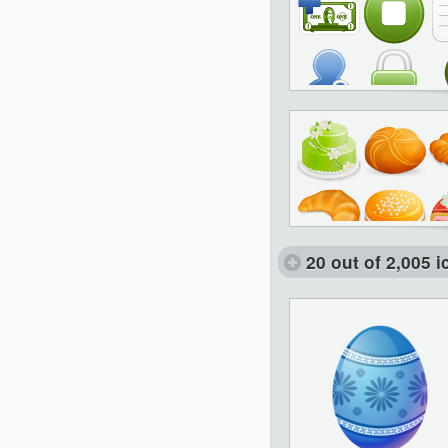
20 out of 2,005 