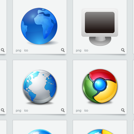
png
ico
png
ico
png
ico
png
ico