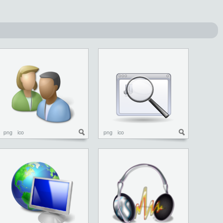
png
ico
png
ico