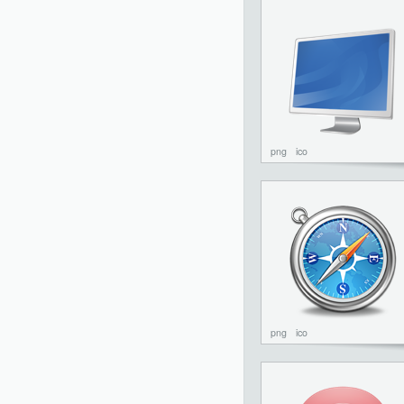
png
ico
png
ico