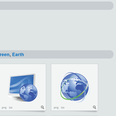
reen
,
Earth
png
ico
png
ico