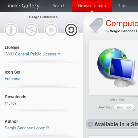
Search
Browse » Icon
Tags
Usage Guidelines
Compute
by
Sergio Sanchez 
License
GNU General Public License
Icon Set
Futurosoft
Downloads
128 x 128
11,787
Download
png
ico
Author
Available in 9 Si
Sergio Sanchez Lopez