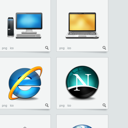
png
ico
png
ico
png
ico
png
ico