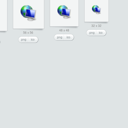
32 x 32
48 x 48
56 x 56
png
ico
png
ico
png
ico