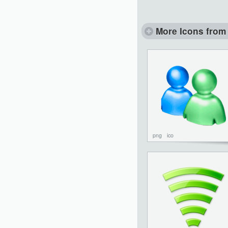
More Icons from 
png
ico