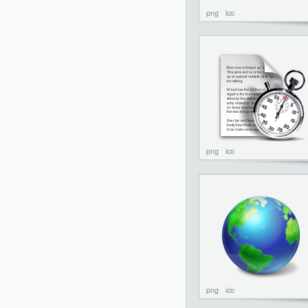
png
ico
png
ico
png
ico