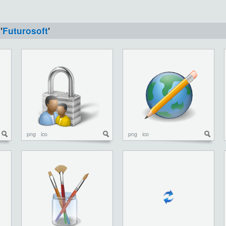
'
Futurosoft
'
png
ico
png
ico