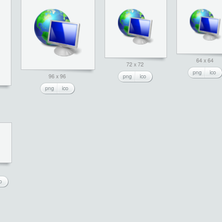
64 x 64
72 x 72
png
ico
96 x 96
png
ico
png
ico
o