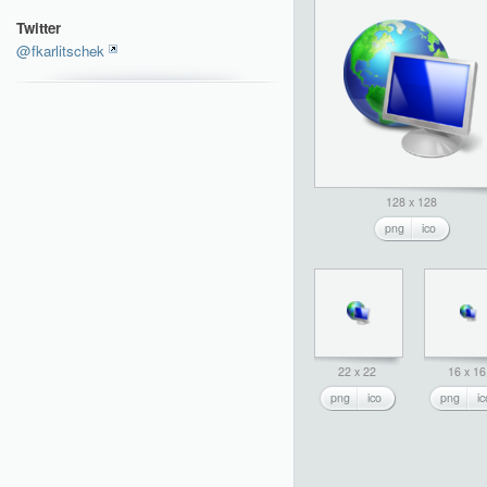
Twitter
@fkarlitschek
128 x 128
png
ico
22 x 22
16 x 16
png
ico
png
ic