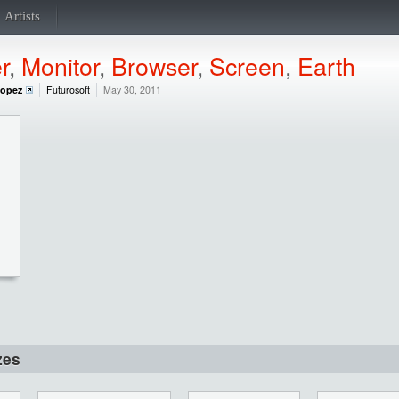
Artists
r
,
Monitor
,
Browser
,
Screen
,
Earth
Lopez
Futurosoft
May 30, 2011
zes