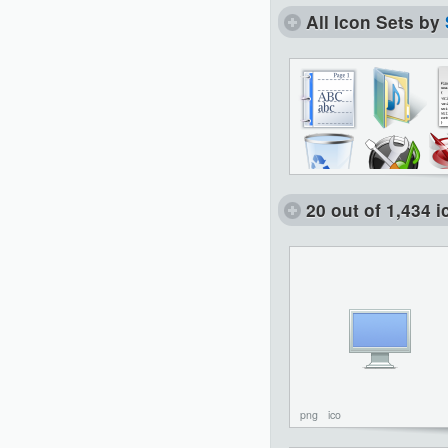
All Icon Sets by
20 out of 1,434 
png
ico