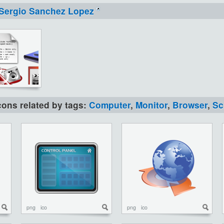
Sergio Sanchez Lopez
icons related by tags:
Computer
,
Monitor
,
Browser
,
Sc
png
ico
png
ico