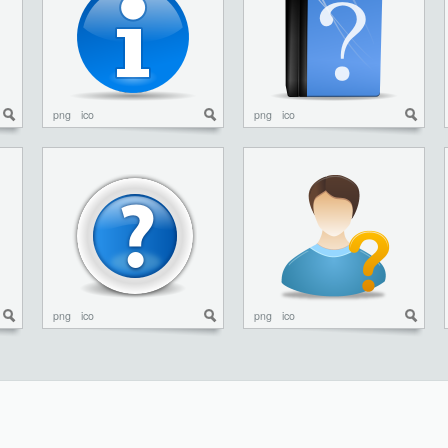
png
ico
png
ico
png
ico
png
ico