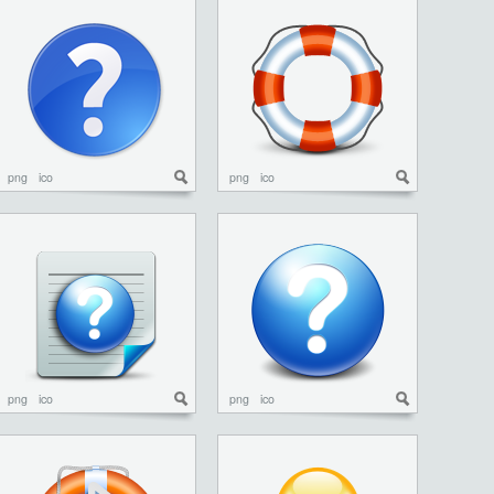
png
ico
png
ico
png
ico
png
ico