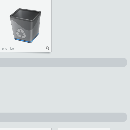
png
ico