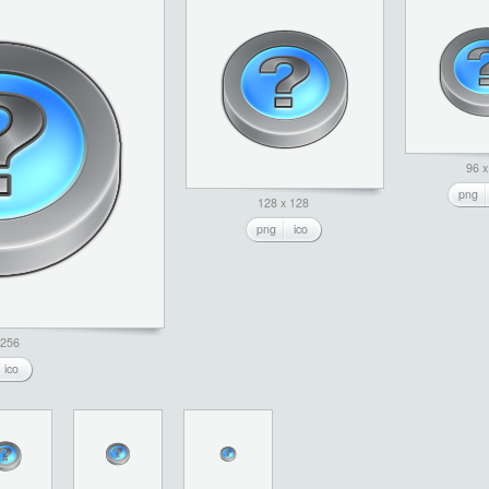
96 x
png
128 x 128
png
ico
 256
ico