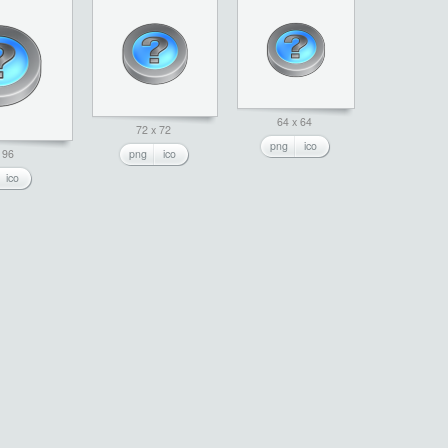
64 x 64
72 x 72
png
ico
 96
png
ico
ico