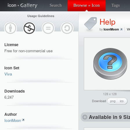
Search
Browse » Icon
Tags
Usage Guidelines
Help
by
IconMoon
Vi
License
Free for non-commercial use
Icon Set
Viva
Downloads
128 x 128
6,247
Download
png
ico
Author
Available in 9 Si
IconMoon