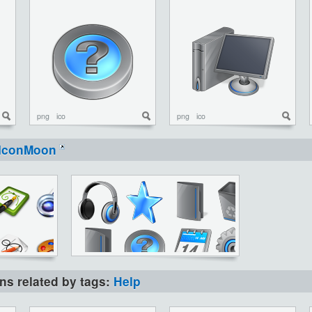
png
ico
png
ico
IconMoon
ons related by tags:
Help