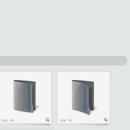
png
ico
png
ico