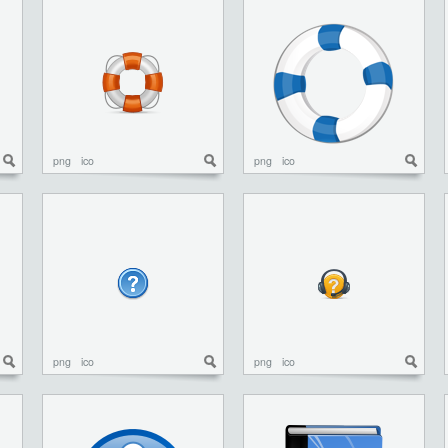
png
ico
png
ico
png
ico
png
ico