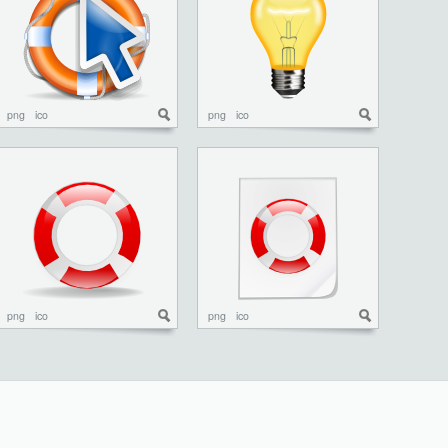
png
ico
png
ico
png
ico
png
ico