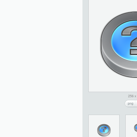
256 x
png