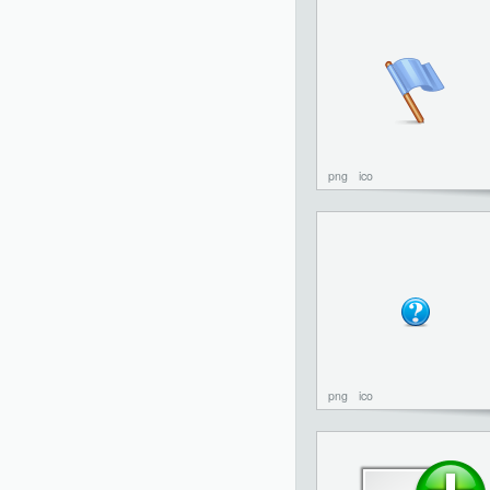
png
ico
png
ico