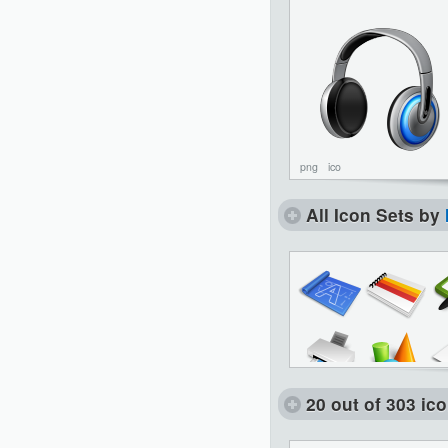
png
ico
All Icon Sets by
20 out of 303 ic