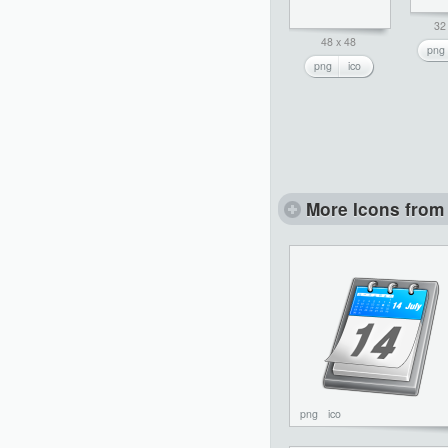
32
48 x 48
png
png
ico
More Icons from 
png
ico