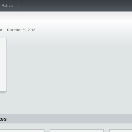
Artists
va
December 30, 2012
zes