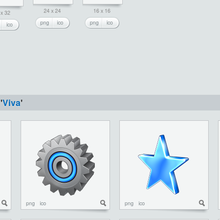
24 x 24
16 x 16
 x 32
png
ico
png
ico
ico
'
Viva
'
png
ico
png
ico